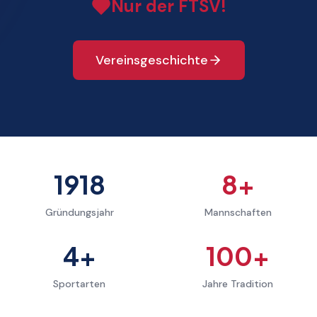
Nur der FTSV!
Vereinsgeschichte
1918
8
+
Gründungsjahr
Mannschaften
4
+
100
+
Sportarten
Jahre Tradition